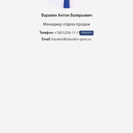
Варакин Антон Валерьевич
Менеджер отдела продаж
Телефон:
+7(831)256-11-11 вн. 5306
Email:
VarakinAV@luidor-parts.ru