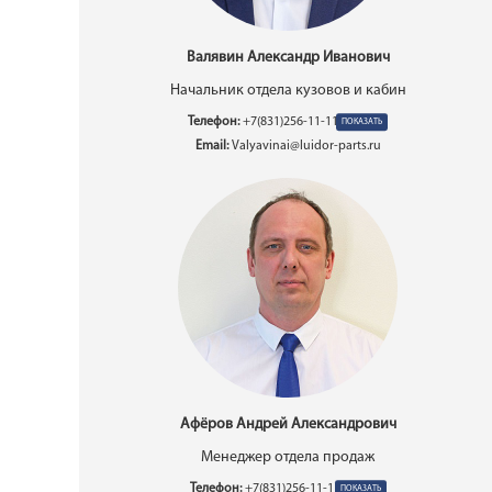
Валявин Александр Иванович
Начальник отдела кузовов и кабин
Телефон:
+7(831)256-11-11 вн. 5260
Email:
Valyavinai@luidor-parts.ru
Афёров Андрей Александрович
Менеджер отдела продаж
Телефон:
+7(831)256-11-11 вн.5258