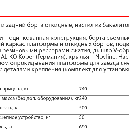
и задний борта откидные, настил из бакелит
 – оцинкованная конструкция, борта съемны
ый каркас платформы и откидных бортов, по
 резиновыми рессорами сжатия, дышло V-обр
AL-KO Kober (Германия), крылья – Novline. Н
ом опрокидывания платформы для заезда сн
 деталями крепления (комплект для установк
 прицепа, кг
740
масса (без доп. оборудования), кг
240
ость, кг
500
сцепное устройство, кг
50
сь, кг
690