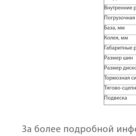
Внутренние р
Погрузочная 
База, мм
Колея, мм
Габаритные р
Размер шин
Размер диск
Тормозная с
Тягово-сцепн
Подвеска
За более подробной инф