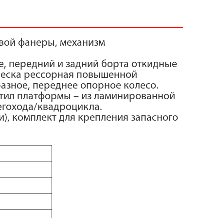
овой фанеры, механизм
е, передний и задний борта откидные
двеска рессорная повышенной
азное, переднее опорное колесо.
астил платформы – из ламинированной
егохода/квадроцикла.
и), комплект для крепления запасного