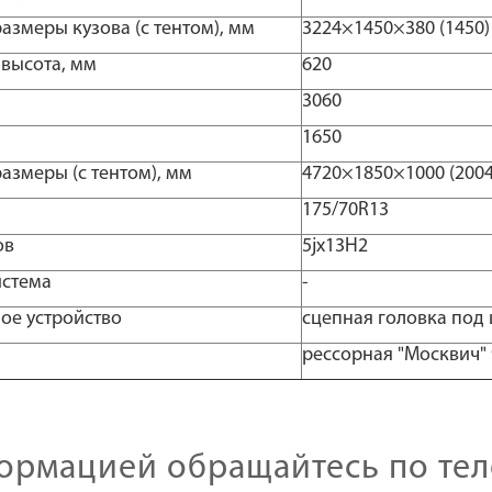
азмеры кузова (с тентом), мм
3224×1450×380 (1450)
высота, мм
620
3060
1650
азмеры (с тентом), мм
4720×1850×1000 (2004
175/70R13
ов
5jx13H2
истема
-
ое устройство
сцепная головка под 
рессорная "Москвич" 
ормацией обращайтесь по те