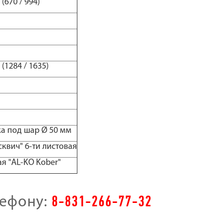
(670 / 994)
(1284 / 1635)
ка под шар Ø 50 мм
квич" 6-ти листовая
я "AL-KO Kober"
8-831-266-77-32
лефону: