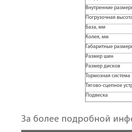
Внутренние размеры
Погрузочная высота
База, мм
Колея, мм
Габаритные размеры
Размер шин
Размер дисков
Тормозная система
Тягово-сцепное уст
Подвеска
За более подробной инф