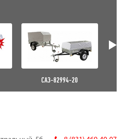
САЗ-82994-20
САЗ-