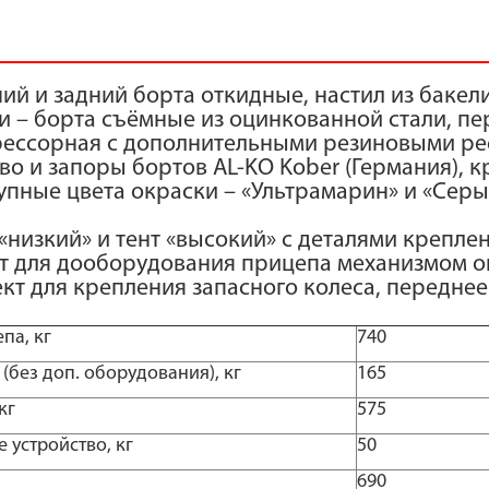
й и задний борта откидные, настил из бакел
 – борта съёмные из оцинкованной стали, пе
рессорная с дополнительными резиновыми ре
о и запоры бортов AL-KO Kober (Германия), к
ные цвета окраски – «Ультрамарин» и «Серый
низкий» и тент «высокий» с деталями креплен
кт для дооборудования прицепа механизмом 
кт для крепления запасного колеса, переднее
па, кг
740
(без доп. оборудования), кг
165
кг
575
 устройство, кг
50
690