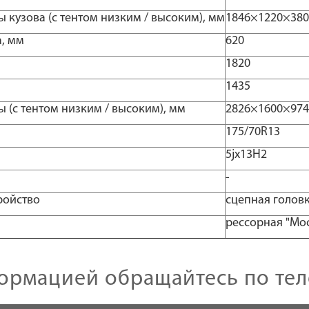
 кузова (с тентом низким / высоким), мм
1846×1220×380 
, мм
620
1820
1435
 (с тентом низким / высоким), мм
2826×1600×974 
175/70R13
5jх13H2
-
ройство
сцепная голов
рессорная "Мос
ормацией обращайтесь по те