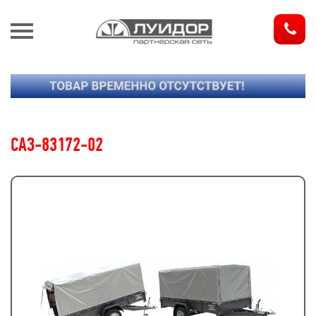
З
САЗ-83172-02