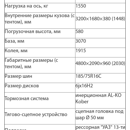
Нагрузка на ось, кг
1550
Внутренние размеры кузова (с
3200×1680×380 (1448)
тентом), мм
Погрузочная высота, мм
580
База, мм
3070
Колея, мм
1915
Габаритные размеры (с
4800×2090×960 (2030)
тентом), мм
Размер шин
185/75R16С
Размер дисков
6jx16H2
инерционная AL-KO
Тормозная система
Kober
сцепная головка под
Тягово-сцепное устройство
шар Ø 50 мм
рессорная "УАЗ" 13-ти